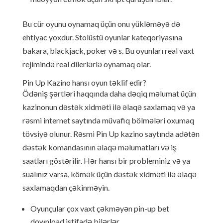
Bu cür oyunu oynamaq üçün onu yükləməyə də
ehtiyac yoxdur. Stolüstü oyunlar kateqoriyasına
bakara, blackjack, poker və s. Bu oyunları real vaxt
rejimində real dilerlərlə oynamaq olar.
Pin Up Kazino hansı oyun təklif edir?
Ödəniş şərtləri haqqında daha dəqiq məlumat üçün
kazinonun dəstək xidməti ilə əlaqə saxlamaq və ya
rəsmi internet saytında müvafiq bölmələri oxumaq
tövsiyə olunur. Rəsmi Pin Up kazino saytında adətən
dəstək komandasının əlaqə məlumatları və iş
saatları göstərilir. Hər hansı bir probleminiz və ya
sualınız varsa, kömək üçün dəstək xidməti ilə əlaqə
saxlamaqdan çəkinməyin.
Oyunçular çox vaxt çəkməyən pin-up bet
download istifadə bilərlər.