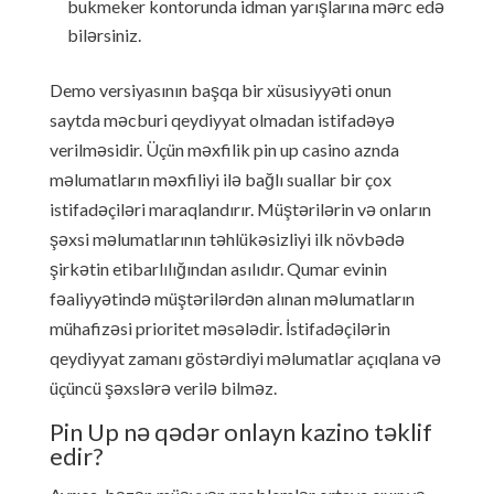
bukmeker kontorunda idman yarışlarına mərc edə
bilərsiniz.
Demo versiyasının başqa bir xüsusiyyəti onun
saytda məcburi qeydiyyat olmadan istifadəyə
verilməsidir. Üçün məxfilik pin up casino aznda
məlumatların məxfiliyi ilə bağlı suallar bir çox
istifadəçiləri maraqlandırır. Müştərilərin və onların
şəxsi məlumatlarının təhlükəsizliyi ilk növbədə
şirkətin etibarlılığından asılıdır. Qumar evinin
fəaliyyətində müştərilərdən alınan məlumatların
mühafizəsi prioritet məsələdir. İstifadəçilərin
qeydiyyat zamanı göstərdiyi məlumatlar açıqlana və
üçüncü şəxslərə verilə bilməz.
Pin Up nə qədər onlayn kazino təklif
edir?