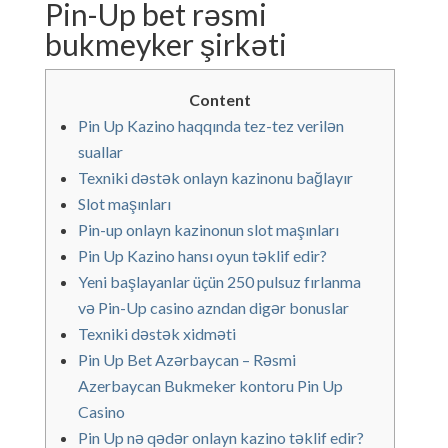
Pin-Up bet rəsmi
bukmeyker şirkəti
Content
Pin Up Kazino haqqında tez-tez verilən
suallar
Texniki dəstək onlayn kazinonu bağlayır
Slot maşınları
Pin-up onlayn kazinonun slot maşınları
Pin Up Kazino hansı oyun təklif edir?
Yeni başlayanlar üçün 250 pulsuz fırlanma
və Pin-Up casino azndan digər bonuslar
Texniki dəstək xidməti
Pin Up Bet Azərbaycan – Rəsmi
Azerbaycan Bukmeker kontoru Pin Up
Casino
Pin Up nə qədər onlayn kazino təklif edir?