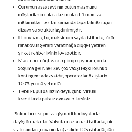
Qurumun əsas saytının bütün məzmunu
müştərilərin onlara lazım olan bölməni və
məlumatları tez bir zamanda tapa bilməsi üçün
dizayn və strukturlaşdırılmışdır.
İlk növbədə, bu, maksimum sayda istifadəçi üçün
rahat oyun şəraiti yaratmağa diqqət yetirən
şirkət rəhbərliyinin ləyaqətidir.
Mən mərc nöqtəsində pin up qoyuram, orda
xoşuma gəlir, hər şey çox yaxşı təşkil olunub,
kontingent adekvatdır, operatorlar öz işlərini
100% yerinə yetirirlər.
Təbii ki, pul da lazım deyil, çünki virtual
kreditlərdə pulsuz oynaya bilərsiniz
Pinkonları real pul və qiymətli hədiyyələrlə
dəyişdirmək olar. Valyuta məzənnəsi istifadəçinin
statusundan (ünvanından) asılıdır. IOS istifadəçiləri