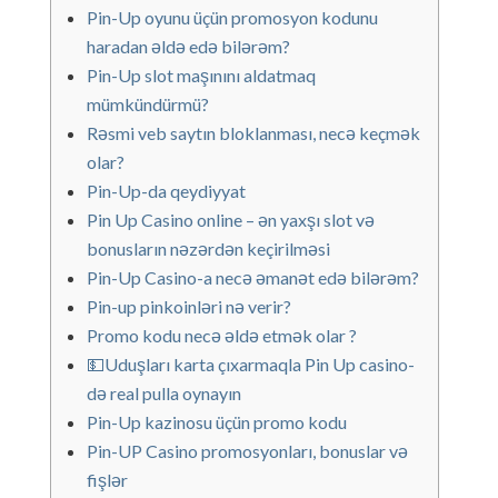
Pin-Up oyunu üçün promosyon kodunu
haradan əldə edə bilərəm?
Pin-Up slot maşınını aldatmaq
mümkündürmü?
Rəsmi veb saytın bloklanması, necə keçmək
olar?
Pin-Up-da qeydiyyat
Pin Up Casino online – ​​ən yaxşı slot və
bonusların nəzərdən keçirilməsi
Pin-Up Casino-a necə əmanət edə bilərəm?
Pin-up pinkoinləri nə verir?
Promo kodu necə əldə etmək olar ?
💵Uduşları karta çıxarmaqla Pin Up casino-
də real pulla oynayın
Pin-Up kazinosu üçün promo kodu
Pin-UP Casino promosyonları, bonuslar və
fişlər