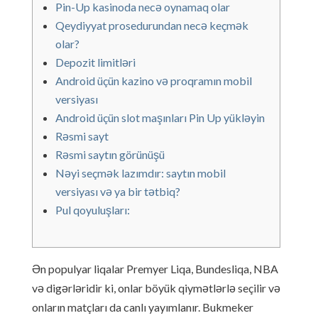
Pin-Up kasinoda necə oynamaq olar
Qeydiyyat prosedurundan necə keçmək
olar?
Depozit limitləri
Android üçün kazino və proqramın mobil
versiyası
Android üçün slot maşınları Pin Up yükləyin
Rəsmi sayt
Rəsmi saytın görünüşü
Nəyi seçmək lazımdır: saytın mobil
versiyası və ya bir tətbiq?
Pul qoyuluşları:
Ən populyar liqalar Premyer Liqa, Bundesliqa, NBA
və digərləridir ki, onlar böyük qiymətlərlə seçilir və
onların matçları da canlı yayımlanır. Bukmeker