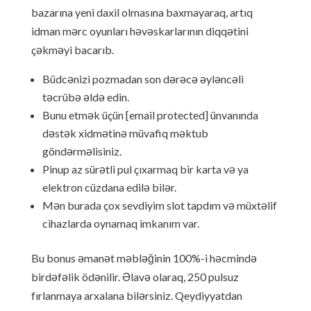
bazarına yeni daxil olmasına baxmayaraq, artıq
idman mərc oyunları həvəskarlarının diqqətini
çəkməyi bacarıb.
Büdcənizi pozmadan son dərəcə əyləncəli
təcrübə əldə edin.
Bunu etmək üçün [email protected] ünvanında
dəstək xidmətinə müvafiq məktub
göndərməlisiniz.
Pinup az sürətli pul çıxarmaq bir karta və ya
elektron cüzdana edilə bilər.
Mən burada çox sevdiyim slot tapdım və müxtəlif
cihazlarda oynamaq imkanım var.
Bu bonus əmanət məbləğinin 100%-i həcmində
birdəfəlik ödənilir. Əlavə olaraq, 250 pulsuz
fırlanmaya arxalana bilərsiniz. Qeydiyyatdan