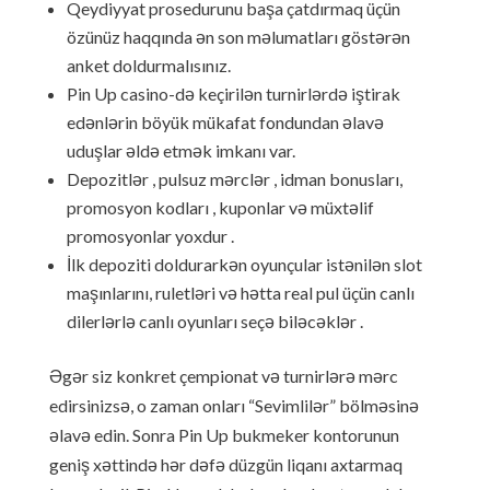
Qeydiyyat prosedurunu başa çatdırmaq üçün
özünüz haqqında ən son məlumatları göstərən
anket doldurmalısınız.
Pin Up casino-də keçirilən turnirlərdə iştirak
edənlərin böyük mükafat fondundan əlavə
uduşlar əldə etmək imkanı var.
Depozitlər , pulsuz mərclər , idman bonusları,
promosyon kodları , kuponlar və müxtəlif
promosyonlar yoxdur .
İlk depoziti doldurarkən oyunçular istənilən slot
maşınlarını, ruletləri və hətta real pul üçün canlı
dilerlərlə canlı oyunları seçə biləcəklər .
Əgər siz konkret çempionat və turnirlərə mərc
edirsinizsə, o zaman onları “Sevimlilər” bölməsinə
əlavə edin. Sonra Pin Up bukmeker kontorunun
geniş xəttində hər dəfə düzgün liqanı axtarmaq