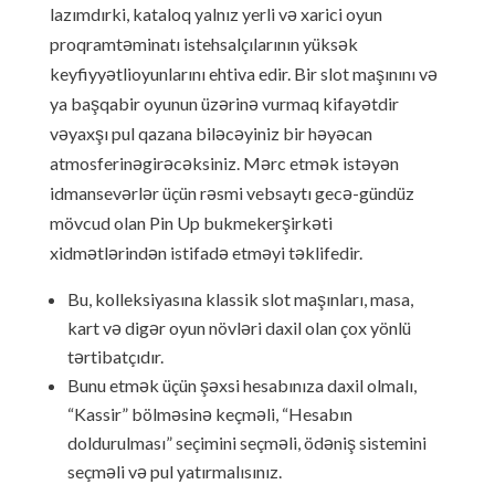
lazımdırki, kataloq yalnız yerli və xarici oyun
proqramtəminatı istehsalçılarının yüksək
keyfiyyətlioyunlarını ehtiva edir. Bir slot maşınını və
ya başqabir oyunun üzərinə vurmaq kifayətdir
vəyaxşı pul qazana biləcəyiniz bir həyəcan
atmosferinəgirəcəksiniz. Mərc etmək istəyən
idmansevərlər üçün rəsmi vebsaytı gecə-gündüz
mövcud olan Pin Up bukmekerşirkəti
xidmətlərindən istifadə etməyi təklifedir.
Bu, kolleksiyasına klassik slot maşınları, masa,
kart və digər oyun növləri daxil olan çox yönlü
tərtibatçıdır.
Bunu etmək üçün şəxsi hesabınıza daxil olmalı,
“Kassir” bölməsinə keçməli, “Hesabın
doldurulması” seçimini seçməli, ödəniş sistemini
seçməli və pul yatırmalısınız.