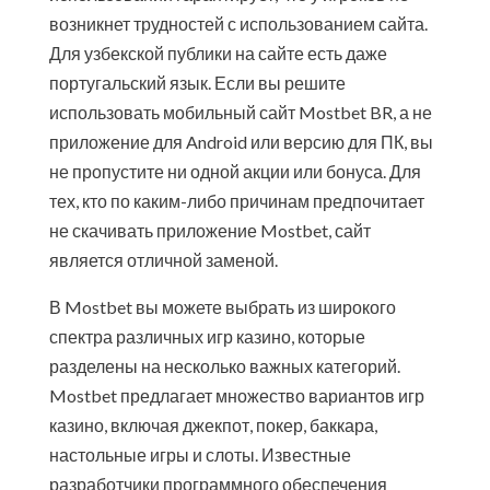
возникнет трудностей с использованием сайта.
Для узбекской публики на сайте есть даже
португальский язык. Если вы решите
использовать мобильный сайт Mostbet BR, а не
приложение для Android или версию для ПК, вы
не пропустите ни одной акции или бонуса. Для
тех, кто по каким-либо причинам предпочитает
не скачивать приложение Mostbet, сайт
является отличной заменой.
В Mostbet вы можете выбрать из широкого
спектра различных игр казино, которые
разделены на несколько важных категорий.
Mostbet предлагает множество вариантов игр
казино, включая джекпот, покер, баккара,
настольные игры и слоты. Известные
разработчики программного обеспечения