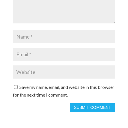
Save my name, email, and website in this browser
for the next time I comment.