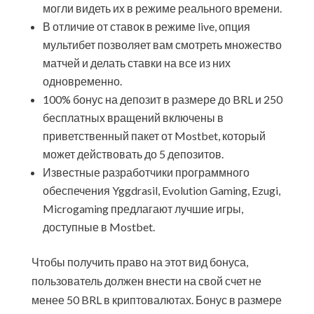
могли видеть их в режиме реального времени.
В отличие от ставок в режиме live, опция
мультибет позволяет вам смотреть множество
матчей и делать ставки на все из них
одновременно.
100% бонус на депозит в размере до BRL и 250
бесплатных вращений включены в
приветственный пакет от Mostbet, который
может действовать до 5 депозитов.
Известные разработчики программного
обеспечения Yggdrasil, Evolution Gaming, Ezugi,
Microgaming предлагают лучшие игры,
доступные в Mostbet.
Чтобы получить право на этот вид бонуса,
пользователь должен внести на свой счет не
менее 50 BRL в криптовалютах. Бонус в размере