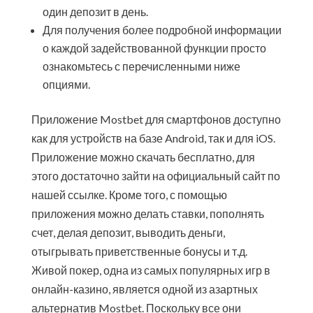
один депозит в день.
Для получения более подробной информации
о каждой задействованной функции просто
ознакомьтесь с перечисленными ниже
опциями.
Приложение Mostbet для смартфонов доступно
как для устройств на базе Android, так и для iOS.
Приложение можно скачать бесплатно, для
этого достаточно зайти на официальный сайт по
нашей ссылке. Кроме того, с помощью
приложения можно делать ставки, пополнять
счет, делая депозит, выводить деньги,
отыгрывать приветственные бонусы и т.д.
Живой покер, одна из самых популярных игр в
онлайн-казино, является одной из азартных
альтернатив Mostbet. Поскольку все они