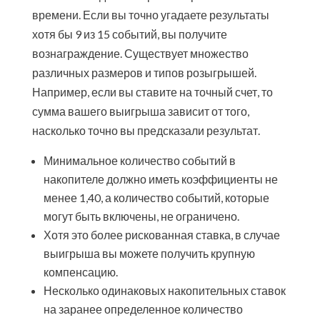
времени. Если вы точно угадаете результаты
хотя бы 9 из 15 событий, вы получите
вознаграждение. Существует множество
различных размеров и типов розыгрышей.
Например, если вы ставите на точный счет, то
сумма вашего выигрыша зависит от того,
насколько точно вы предсказали результат.
Минимальное количество событий в
накопителе должно иметь коэффициенты не
менее 1,40, а количество событий, которые
могут быть включены, не ограничено.
Хотя это более рискованная ставка, в случае
выигрыша вы можете получить крупную
компенсацию.
Несколько одинаковых накопительных ставок
на заранее определенное количество