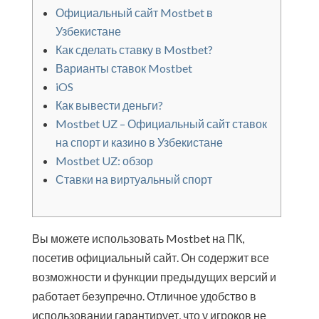
Официальный сайт Mostbet в
Узбекистане
Как сделать ставку в Mostbet?
Варианты ставок Mostbet
iOS
Как вывести деньги?
Mostbet UZ – Официальный сайт ставок
на спорт и казино в Узбекистане
Mostbet UZ: обзор
Ставки на виртуальный спорт
Вы можете использовать Mostbet на ПК,
посетив официальный сайт. Он содержит все
возможности и функции предыдущих версий и
работает безупречно. Отличное удобство в
использовании гарантирует, что у игроков не