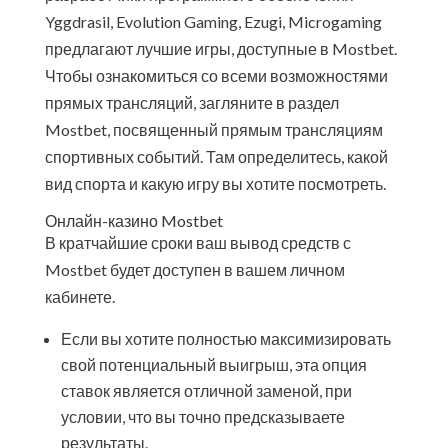
Yggdrasil, Evolution Gaming, Ezugi, Microgaming
предлагают лучшие игры, доступные в Mostbet.
Чтобы ознакомиться со всеми возможностями
прямых трансляций, загляните в раздел
Mostbet, посвященный прямым трансляциям
спортивных событий. Там определитесь, какой
вид спорта и какую игру вы хотите посмотреть.
Онлайн-казино Mostbet
В кратчайшие сроки ваш вывод средств с
Mostbet будет доступен в вашем личном
кабинете.
Если вы хотите полностью максимизировать
свой потенциальный выигрыш, эта опция
ставок является отличной заменой, при
условии, что вы точно предсказываете
результаты.