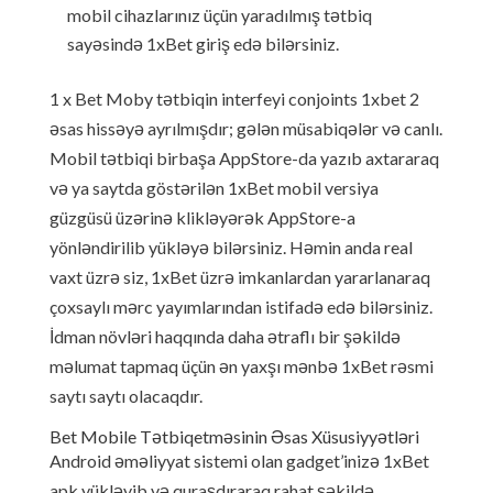
mobil cihazlarınız üçün yaradılmış tətbiq
sayəsində 1xBet giriş edə bilərsiniz.
1 x Bet Moby tətbiqin interfeyi conjoints 1xbet 2
əsas hissəyə ayrılmışdır; gələn müsabiqələr və canlı.
Mobil tətbiqi birbaşa AppStore-da yazıb axtararaq
və ya saytda göstərilən 1xBet mobil versiya
güzgüsü üzərinə klikləyərək AppStore-a
yönləndirilib yükləyə bilərsiniz. Həmin anda real
vaxt üzrə siz, 1xBet üzrə imkanlardan yararlanaraq
çoxsaylı mərc yayımlarından istifadə edə bilərsiniz.
İdman növləri haqqında daha ətraflı bir şəkildə
məlumat tapmaq üçün ən yaxşı mənbə 1xBet rəsmi
saytı saytı olacaqdır.
Bet Mobile Tətbiqetməsinin Əsas Xüsusiyyətləri
Android əməliyyat sistemi olan gadget’inizə 1xBet
apk yükləyib və quraşdıraraq rahat şəkildə