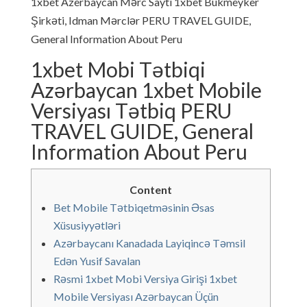
1xbet Azerbaycan Mərc Saytı 1xbet Bukmeyker
Şirkəti, Idman Mərclər PERU TRAVEL GUIDE,
General Information About Peru
1xbet Mobi Tətbiqi
Azərbaycan 1xbet Mobile
Versiyası Tətbiq PERU
TRAVEL GUIDE, General
Information About Peru
Content
Bet Mobile Tətbiqetməsinin Əsas
Xüsusiyyətləri
Azərbaycanı Kanadada Layiqincə Təmsil
Edən Yusif Savalan
Rəsmi 1xbet Mobi Versiya Girişi 1xbet
Mobile Versiyası Azərbaycan Üçün