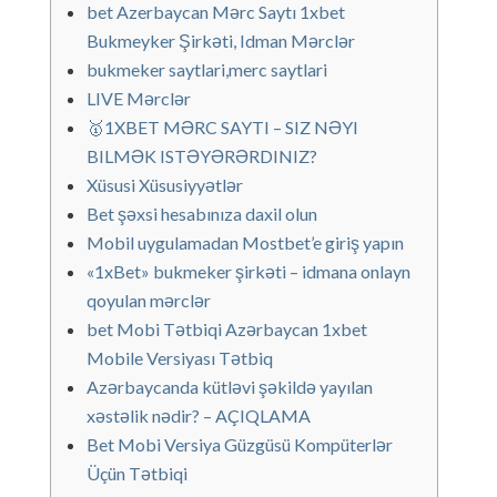
bet Azerbaycan Mərc Saytı 1xbet
Bukmeyker Şirkəti, Idman Mərclər
bukmeker saytlari,merc saytlari
LIVE Mərclər
🥇1XBET MƏRC SAYTI – SIZ NƏYI
BILMƏK ISTƏYƏRƏRDINIZ?
Xüsusi Xüsusiyyətlər
Bet şəxsi hesabınıza daxil olun
Mobil uygulamadan Mostbet’e giriş yapın
«1xBet» bukmeker şirkəti – idmana onlayn
qoyulan mərclər
bet Mobi Tətbiqi Azərbaycan 1xbet
Mobile Versiyası Tətbiq
Azərbaycanda kütləvi şəkildə yayılan
xəstəlik nədir? – AÇIQLAMA
Bet Mobi Versiya Güzgüsü Kompüterlər
Üçün Tətbiqi