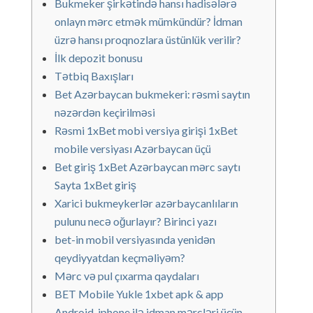
Bukmeker şirkətində hansı hadisələrə
onlayn mərc etmək mümkündür? İdman
üzrə hansı proqnozlara üstünlük verilir?
İlk depozit bonusu
Tətbiq Baxışları
Bet Azərbaycan bukmekeri: rəsmi saytın
nəzərdən keçirilməsi
Rəsmi 1xBet mobi versiya girişi 1xBet
mobile versiyası Azərbaycan üçü
Bet giriş 1xBet Azərbaycan mərc saytı
Sayta 1xBet giriş
Xarici bukmeykerlər azərbaycanlıların
pulunu necə oğurlayır? Birinci yazı
bet-in mobil versiyasında yenidən
qeydiyyatdan keçməliyəm?
Mərc və pul çıxarma qaydaları
BET Mobile Yukle 1xbet apk & app
Android, iphone ilə idman mərcləri üçün