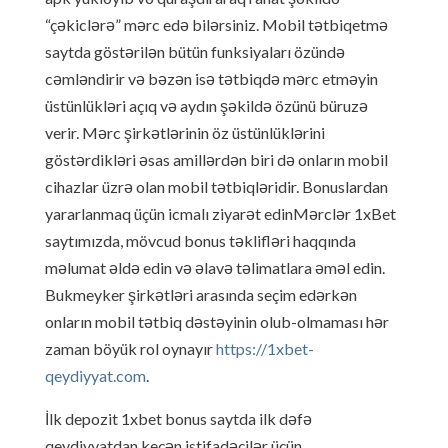
“çəkiclərə” mərc edə bilərsiniz. Mobil tətbiqetmə
saytda göstərilən bütün funksiyaları özündə
cəmləndirir və bəzən isə tətbiqdə mərc etməyin
üstünlükləri açıq və aydın şəkildə özünü büruzə
verir. Mərc şirkətlərinin öz üstünlüklərini
göstərdikləri əsas amillərdən biri də onların mobil
cihazlar üzrə olan mobil tətbiqləridir. Bonuslardan
yararlanmaq üçün icmalı ziyarət edinMərclər 1xBet
saytımızda, mövcud bonus təklifləri haqqında
məlumat əldə edin və əlavə təlimatlara əməl edin.
Bukmeyker şirkətləri arasında seçim edərkən
onların mobil tətbiq dəstəyinin olub-olmaması hər
zaman böyük rol oynayır
https://1xbet-
qeydiyyat.com
.
İlk depozit 1xbet bonus saytda ilk dəfə
qeydiyyatdan keçən istifadəçilər üçün