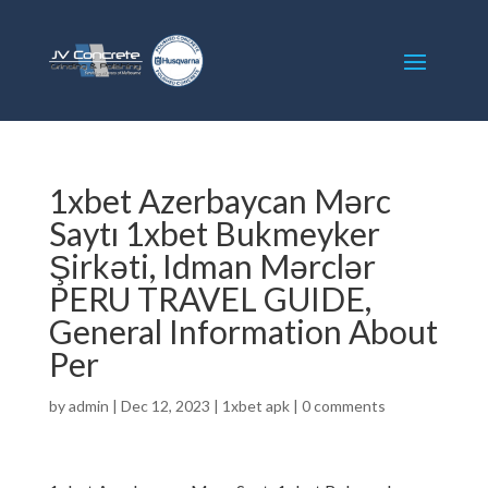
1xbet Azerbaycan Mərc
Saytı 1xbet Bukmeyker
Şirkəti, Idman Mərclər
PERU TRAVEL GUIDE,
General Information About
Per
by
admin
|
Dec 12, 2023
|
1xbet apk
|
0 comments