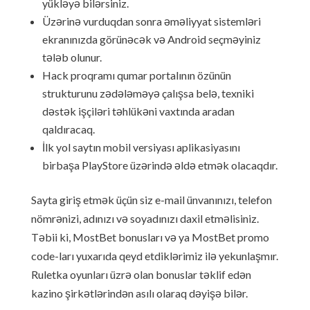
yükləyə bilərsiniz.
Üzərinə vurduqdan sonra əməliyyat sistemləri
ekranınızda görünəcək və Android seçməyiniz
tələb olunur.
Hack proqramı qumar portalının özünün
strukturunu zədələməyə çalışsa belə, texniki
dəstək işçiləri təhlükəni vaxtında aradan
qaldıracaq.
İlk yol saytın mobil versiyası aplikasiyasını
birbaşa PlayStore üzərində əldə etmək olacaqdır.
Sayta giriş etmək üçün siz e-mail ünvanınızı, telefon
nömrənizi, adınızı və soyadınızı daxil etməlisiniz.
Təbii ki, MostBet bonusları və ya MostBet promo
code-ları yuxarıda qeyd etdiklərimiz ilə yekunlaşmır.
Ruletka oyunları üzrə olan bonuslar təklif edən
kazino şirkətlərindən asılı olaraq dəyişə bilər.