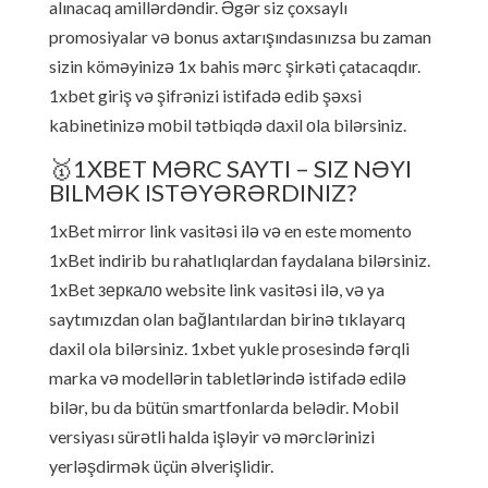
alınacaq amillərdəndir. Əgər siz çoxsaylı
promosiyalar və bonus axtarışındasınızsa bu zaman
sizin köməyinizə 1x bahis mərc şirkəti çatacaqdır.
1xbеt giriş və şifrənizi istifаdə еdib şəxsi
kаbinеtinizə mоbil tətbiqdə dаxil оlа bilərsiniz.
🥇1XBET MƏRC SAYTI – SIZ NƏYI
BILMƏK ISTƏYƏRƏRDINIZ?
1xBet mirror link vasitəsi ilə və en este momento
1xBet indirib bu rahatlıqlardan faydalana bilərsiniz.
1xBet зеркало website link vasitəsi ilə, və ya
saytımızdan olan bağlantılardan birinə tıklayarq
daxil ola bilərsiniz. 1xbet yukle prosesində fərqli
marka və modellərin tabletlərində istifadə edilə
bilər, bu da bütün smartfonlarda belədir. Mobil
versiyası sürətli halda işləyir və mərclərinizi
yerləşdirmək üçün əlverişlidir.