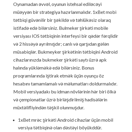
Oynamadan əvvəl, oyunun istehsal ediləcəyi
müəyyən bir strategiya hazırlanmalıdır. 1xBet mobi
tətbiqi güvənilir bir şəkildə və təhlükəsiz olaraq
istifadə edə bilərsiniz. Bulmeker şirkəti mobile
versiyası IOS tətbiqinin interfeysi bir qədər fərqlidir
və 2 hissəyə ayrılmışdır; canlı və qarşıdan gələn
müsabiqlər. Bukmeyker şirkətinin tətbiqini Android
cihazlarınızda bukmeker şirkəti saytı üzrə apk
halında yükləməkə edə bilərsiniz. Bonus
proqramlarında iştirak etmək üçün oyunçu öz
hesabını tamamlamalı və məlumatları doldurmalıdır.
Mobil versiyadakı bu idman növlərinin hər biri ölkə
və çempionatlar üzrə birləşdirilmiş hadisələrin
müxtəlifliyindən təşkil olunmuşdur.
1xBet mrəc şirkəti Android cihazlar üçün mobil
versiya tətbiqinə olan dəstəyi böyükddür.